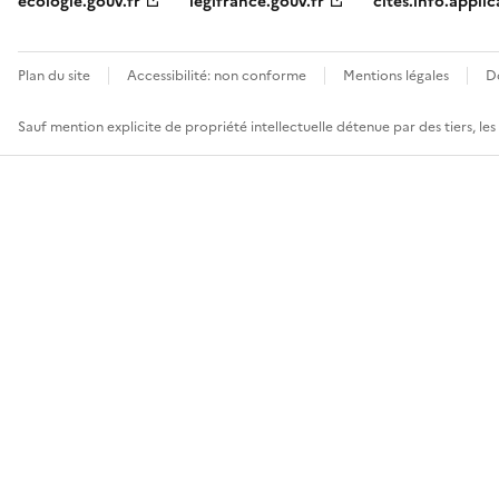
ecologie.gouv.fr
legifrance.gouv.fr
cites.info.applic
Plan du site
Accessibilité: non conforme
Mentions légales
D
Sauf mention explicite de propriété intellectuelle détenue par des tiers, le