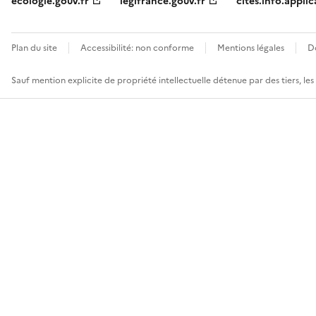
ecologie.gouv.fr
legifrance.gouv.fr
cites.info.applic
Plan du site
Accessibilité: non conforme
Mentions légales
D
Sauf mention explicite de propriété intellectuelle détenue par des tiers, le