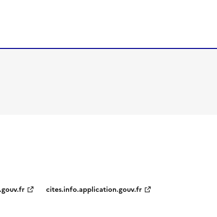
.gouv.fr
cites.info.application.gouv.fr