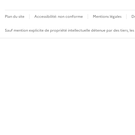
Plan du site
Accessibilité: non conforme
Mentions légales
D
Sauf mention explicite de propriété intellectuelle détenue par des tiers, le