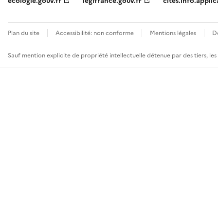
ecologie.gouv.fr
legifrance.gouv.fr
cites.info.applic
Plan du site
Accessibilité: non conforme
Mentions légales
D
Sauf mention explicite de propriété intellectuelle détenue par des tiers, le