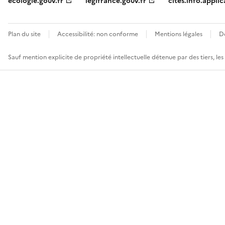
ecologie.gouv.fr
legifrance.gouv.fr
cites.info.applic
Plan du site
Accessibilité: non conforme
Mentions légales
D
Sauf mention explicite de propriété intellectuelle détenue par des tiers, le