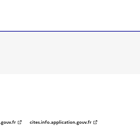
.gouv.fr
cites.info.application.gouv.fr