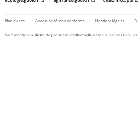
ecologie.gouv.fr
legifrance.gouv.fr
cites.info.applic
Plan du site
Accessibilité: non conforme
Mentions légales
D
Sauf mention explicite de propriété intellectuelle détenue par des tiers, le