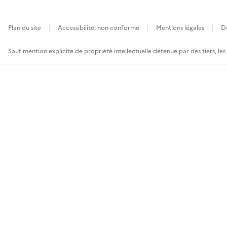
Plan du site
Accessibilité: non conforme
Mentions légales
D
Sauf mention explicite de propriété intellectuelle détenue par des tiers, le