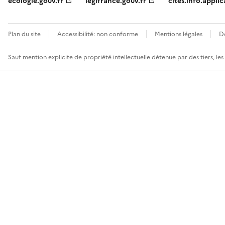
ecologie.gouv.fr
legifrance.gouv.fr
cites.info.applic
Plan du site
Accessibilité: non conforme
Mentions légales
D
Sauf mention explicite de propriété intellectuelle détenue par des tiers, le