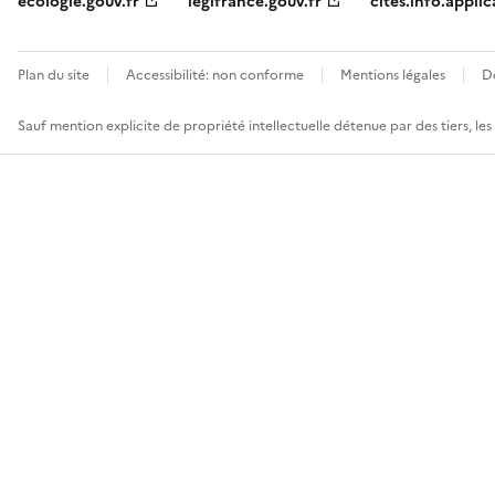
ecologie.gouv.fr
legifrance.gouv.fr
cites.info.applic
Plan du site
Accessibilité: non conforme
Mentions légales
D
Sauf mention explicite de propriété intellectuelle détenue par des tiers, le