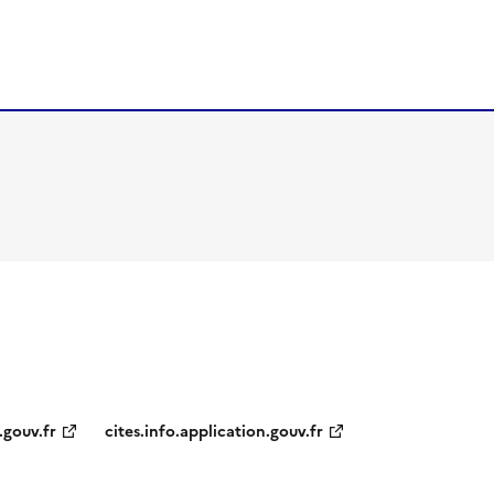
.gouv.fr
cites.info.application.gouv.fr