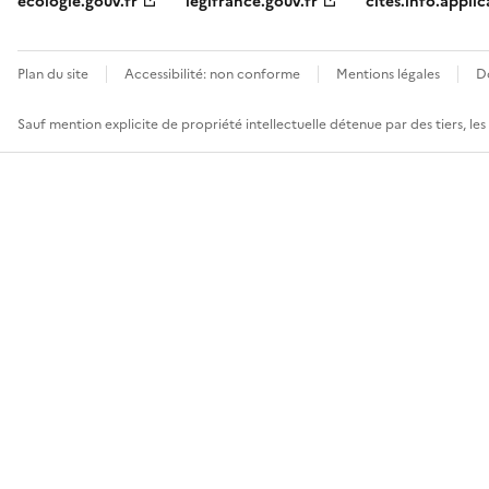
ecologie.gouv.fr
legifrance.gouv.fr
cites.info.applic
Plan du site
Accessibilité: non conforme
Mentions légales
D
Sauf mention explicite de propriété intellectuelle détenue par des tiers, le