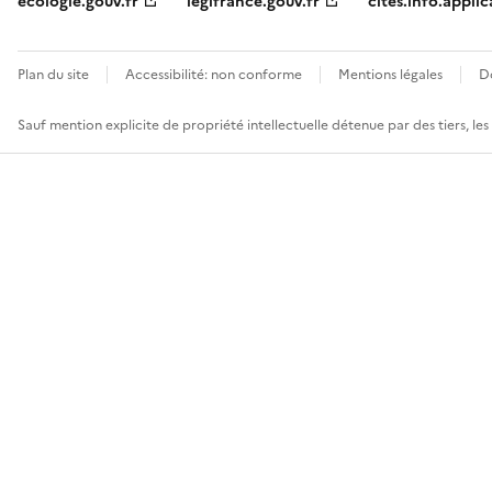
ecologie.gouv.fr
legifrance.gouv.fr
cites.info.applic
Plan du site
Accessibilité: non conforme
Mentions légales
D
Sauf mention explicite de propriété intellectuelle détenue par des tiers, le