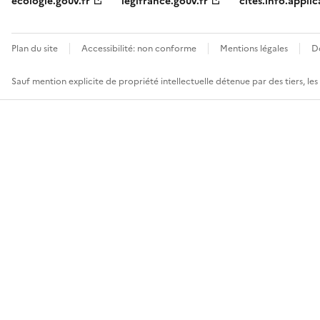
ecologie.gouv.fr
legifrance.gouv.fr
cites.info.applic
Plan du site
Accessibilité: non conforme
Mentions légales
D
Sauf mention explicite de propriété intellectuelle détenue par des tiers, le