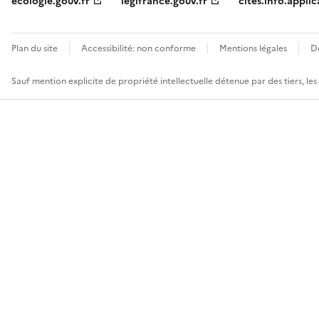
ecologie.gouv.fr
legifrance.gouv.fr
cites.info.applic
Plan du site
Accessibilité: non conforme
Mentions légales
D
Sauf mention explicite de propriété intellectuelle détenue par des tiers, le