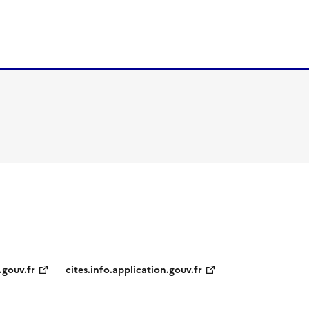
.gouv.fr
cites.info.application.gouv.fr