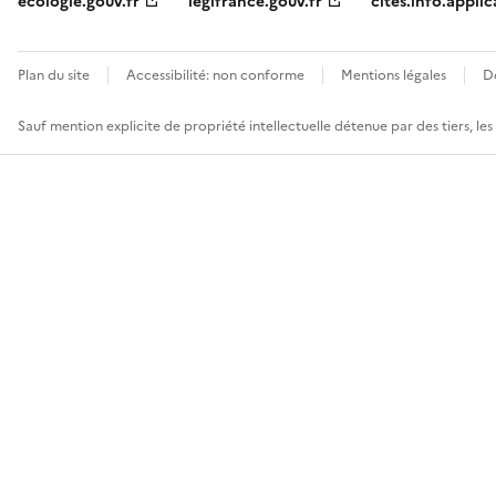
ecologie.gouv.fr
legifrance.gouv.fr
cites.info.applic
Plan du site
Accessibilité: non conforme
Mentions légales
D
Sauf mention explicite de propriété intellectuelle détenue par des tiers, le