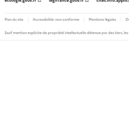
ecologie.gouv.fr
legifrance.gouv.fr
cites.info.applic
Plan du site
Accessibilité: non conforme
Mentions légales
D
Sauf mention explicite de propriété intellectuelle détenue par des tiers, le