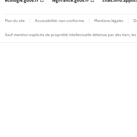
ecologie.gouv.fr
legifrance.gouv.fr
cites.info.applic
Plan du site
Accessibilité: non conforme
Mentions légales
D
Sauf mention explicite de propriété intellectuelle détenue par des tiers, le