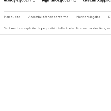
ecologie.gouv.fr
legifrance.gouv.fr
cites.info.applic
Plan du site
Accessibilité: non conforme
Mentions légales
D
Sauf mention explicite de propriété intellectuelle détenue par des tiers, le