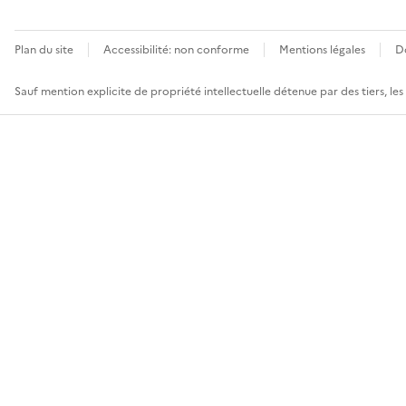
Plan du site
Accessibilité: non conforme
Mentions légales
D
Sauf mention explicite de propriété intellectuelle détenue par des tiers, le