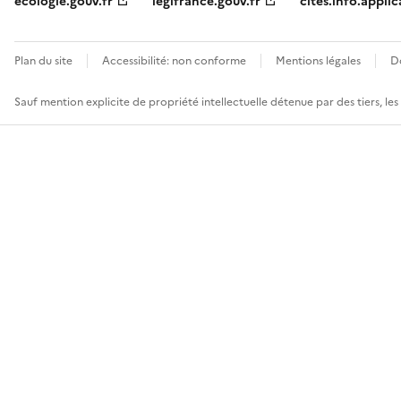
ecologie.gouv.fr
legifrance.gouv.fr
cites.info.applic
Plan du site
Accessibilité: non conforme
Mentions légales
D
Sauf mention explicite de propriété intellectuelle détenue par des tiers, le