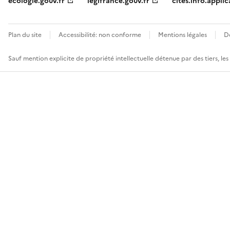
ecologie.gouv.fr
legifrance.gouv.fr
cites.info.applic
Plan du site
Accessibilité: non conforme
Mentions légales
D
Sauf mention explicite de propriété intellectuelle détenue par des tiers, le