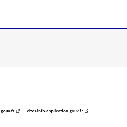
.gouv.fr
cites.info.application.gouv.fr