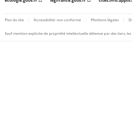
ecologie.gouv.fr
legifrance.gouv.fr
cites.info.applic
Plan du site
Accessibilité: non conforme
Mentions légales
D
Sauf mention explicite de propriété intellectuelle détenue par des tiers, le