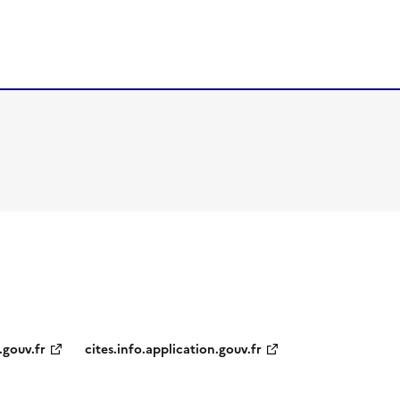
.gouv.fr
cites.info.application.gouv.fr