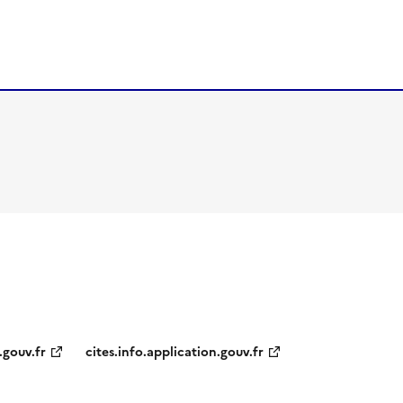
.gouv.fr
cites.info.application.gouv.fr