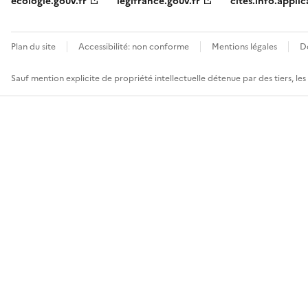
ecologie.gouv.fr
legifrance.gouv.fr
cites.info.applic
Plan du site
Accessibilité: non conforme
Mentions légales
D
Sauf mention explicite de propriété intellectuelle détenue par des tiers, le