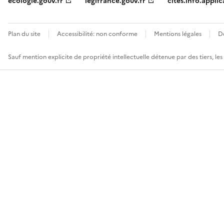
ecologie.gouv.fr
legifrance.gouv.fr
cites.info.applic
Plan du site
Accessibilité: non conforme
Mentions légales
D
Sauf mention explicite de propriété intellectuelle détenue par des tiers, le