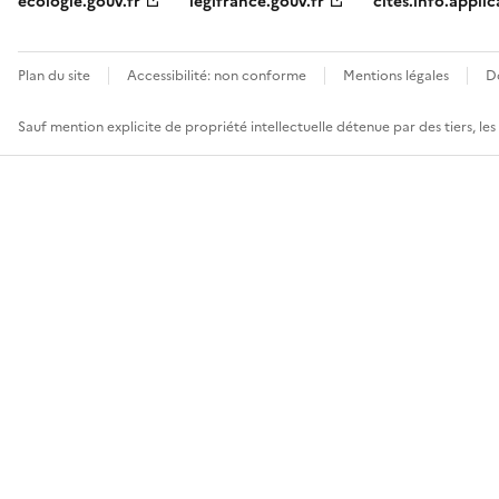
ecologie.gouv.fr
legifrance.gouv.fr
cites.info.applic
Plan du site
Accessibilité: non conforme
Mentions légales
D
Sauf mention explicite de propriété intellectuelle détenue par des tiers, le