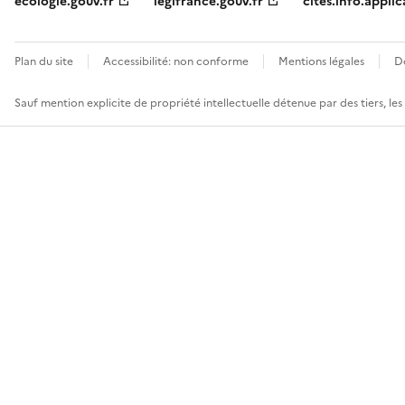
ecologie.gouv.fr
legifrance.gouv.fr
cites.info.applic
Plan du site
Accessibilité: non conforme
Mentions légales
D
Sauf mention explicite de propriété intellectuelle détenue par des tiers, le