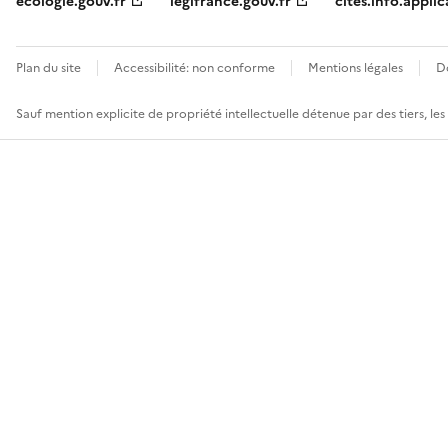
ecologie.gouv.fr
legifrance.gouv.fr
cites.info.applic
Plan du site
Accessibilité: non conforme
Mentions légales
D
Sauf mention explicite de propriété intellectuelle détenue par des tiers, le