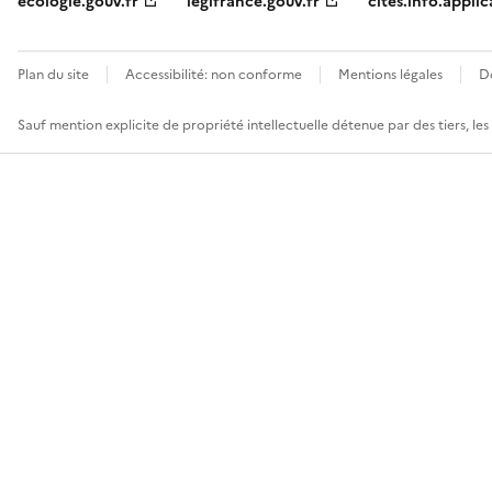
ecologie.gouv.fr
legifrance.gouv.fr
cites.info.applic
Plan du site
Accessibilité: non conforme
Mentions légales
D
Sauf mention explicite de propriété intellectuelle détenue par des tiers, le