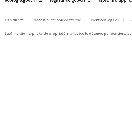
ecologie.gouv.fr
legifrance.gouv.fr
cites.info.applic
Plan du site
Accessibilité: non conforme
Mentions légales
D
Sauf mention explicite de propriété intellectuelle détenue par des tiers, le