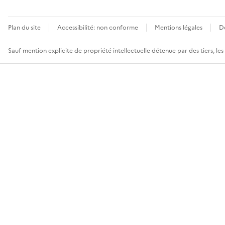
Plan du site
Accessibilité: non conforme
Mentions légales
D
Sauf mention explicite de propriété intellectuelle détenue par des tiers, le