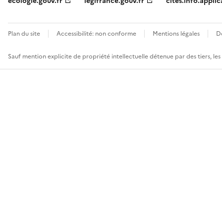
ecologie.gouv.fr
legifrance.gouv.fr
cites.info.applic
Plan du site
Accessibilité: non conforme
Mentions légales
D
Sauf mention explicite de propriété intellectuelle détenue par des tiers, le