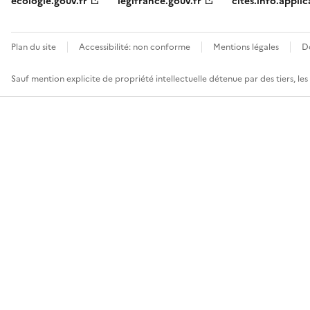
ecologie.gouv.fr
legifrance.gouv.fr
cites.info.applic
Plan du site
Accessibilité: non conforme
Mentions légales
D
Sauf mention explicite de propriété intellectuelle détenue par des tiers, le