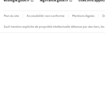
ecologie.gouv.fr
legifrance.gouv.fr
cites.info.applic
Plan du site
Accessibilité: non conforme
Mentions légales
D
Sauf mention explicite de propriété intellectuelle détenue par des tiers, le