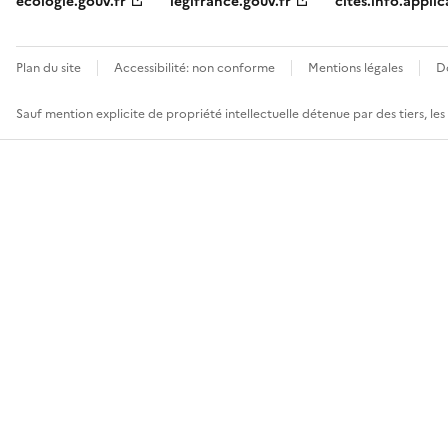
ecologie.gouv.fr
legifrance.gouv.fr
cites.info.applic
Plan du site
Accessibilité: non conforme
Mentions légales
D
Sauf mention explicite de propriété intellectuelle détenue par des tiers, le