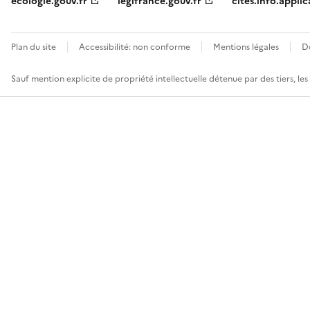
ecologie.gouv.fr
legifrance.gouv.fr
cites.info.applic
Plan du site
Accessibilité: non conforme
Mentions légales
D
Sauf mention explicite de propriété intellectuelle détenue par des tiers, le