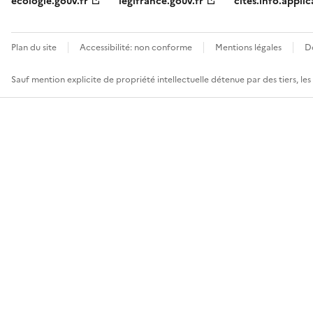
ecologie.gouv.fr
legifrance.gouv.fr
cites.info.applic
Plan du site
Accessibilité: non conforme
Mentions légales
D
Sauf mention explicite de propriété intellectuelle détenue par des tiers, le