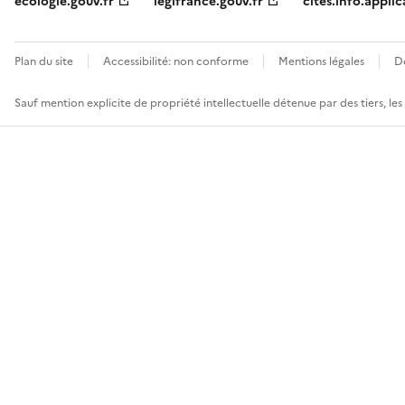
ecologie.gouv.fr
legifrance.gouv.fr
cites.info.applic
Plan du site
Accessibilité: non conforme
Mentions légales
D
Sauf mention explicite de propriété intellectuelle détenue par des tiers, le