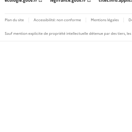
ecologie.gouv.fr
legifrance.gouv.fr
cites.info.applic
Plan du site
Accessibilité: non conforme
Mentions légales
D
Sauf mention explicite de propriété intellectuelle détenue par des tiers, le