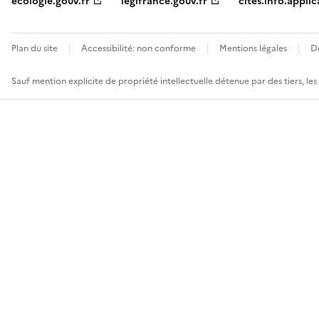
ecologie.gouv.fr
legifrance.gouv.fr
cites.info.applic
Plan du site
Accessibilité: non conforme
Mentions légales
D
Sauf mention explicite de propriété intellectuelle détenue par des tiers, le