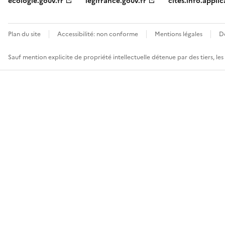
ecologie.gouv.fr
legifrance.gouv.fr
cites.info.applic
Plan du site
Accessibilité: non conforme
Mentions légales
D
Sauf mention explicite de propriété intellectuelle détenue par des tiers, le