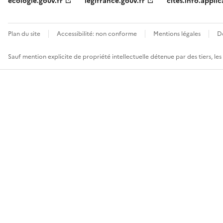
ecologie.gouv.fr
legifrance.gouv.fr
cites.info.applic
Plan du site
Accessibilité: non conforme
Mentions légales
D
Sauf mention explicite de propriété intellectuelle détenue par des tiers, le