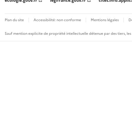
ecologie.gouv.fr
legifrance.gouv.fr
cites.info.applic
Plan du site
Accessibilité: non conforme
Mentions légales
D
Sauf mention explicite de propriété intellectuelle détenue par des tiers, le