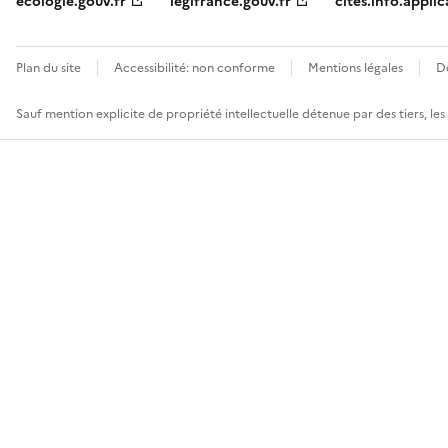
ecologie.gouv.fr
legifrance.gouv.fr
cites.info.applic
Plan du site
Accessibilité: non conforme
Mentions légales
D
Sauf mention explicite de propriété intellectuelle détenue par des tiers, le