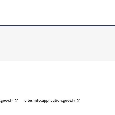
.gouv.fr
cites.info.application.gouv.fr